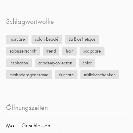
Schlagwortwolke
haircare
salon beauté
La Biosthétique
salonzeitschrift
trend
hair
scalpcare
inspiration
academycollection
color
methoderegenerante
skincare
mitliebeschenken
Öffnungszeiten
Mo:
Geschlossen