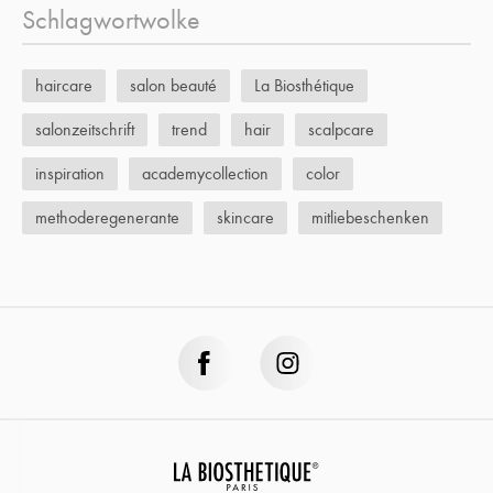
Schlagwortwolke
haircare
salon beauté
La Biosthétique
salonzeitschrift
trend
hair
scalpcare
inspiration
academycollection
color
methoderegenerante
skincare
mitliebeschenken